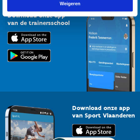
Vlaamse Trainersschool
Weigeren
Sportclubs
Kennisplatform
Download onze app
Bedrijven
van de trainersschool
Downloads
Trainers en begeleiders
Voor de pers
Scholen
Topsporters
Organisatoren van sportevenementen
Download onze app
van Sport Vlaanderen