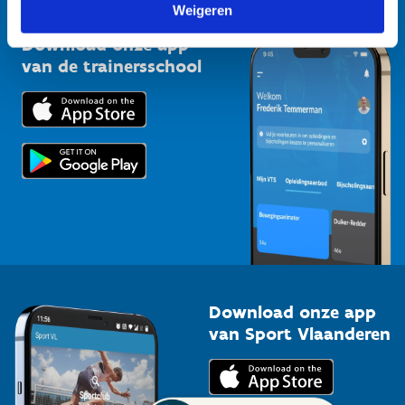
Vlaamse Trainersschool
Weigeren
Sportclubs
Kennisplatform
Download onze app
Bedrijven
van de trainersschool
Downloads
Trainers en begeleiders
Voor de pers
Scholen
Topsporters
Organisatoren van sportevenementen
Download onze app
van Sport Vlaanderen