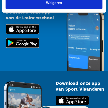
Vlaamse Trainersschool
Weigeren
Sportclubs
Kennisplatform
Download onze app
Bedrijven
van de trainersschool
Downloads
Trainers en begeleiders
Voor de pers
Scholen
Topsporters
Organisatoren van sportevenementen
Download onze app
van Sport Vlaanderen