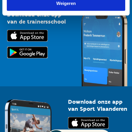
Vlaamse Trainersschool
Weigeren
Sportclubs
Kennisplatform
Download onze app
Bedrijven
van de trainersschool
Downloads
Trainers en begeleiders
Voor de pers
Scholen
Topsporters
Organisatoren van sportevenementen
Download onze app
van Sport Vlaanderen