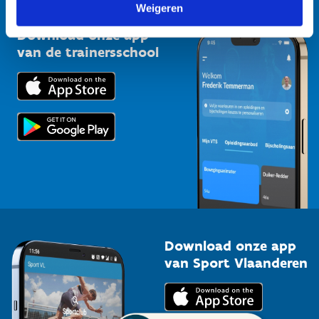
Vlaamse Trainersschool
Weigeren
Sportclubs
Kennisplatform
Download onze app
Bedrijven
van de trainersschool
Downloads
Trainers en begeleiders
Voor de pers
Scholen
Topsporters
Organisatoren van sportevenementen
Download onze app
van Sport Vlaanderen