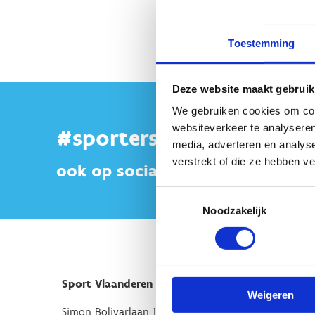
Toestemming
Deze website maakt gebruik
We gebruiken cookies om cont
websiteverkeer te analyseren
#sportersbelevenmeer
media, adverteren en analys
verstrekt of die ze hebben v
ook op sociale media
Toestemmingsselectie
Noodzakelijk
Sport Vlaanderen Hoofdzetel
Weigeren
Simon Bolivarlaan 17