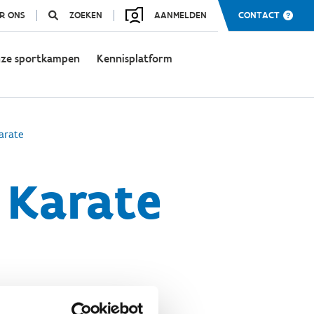
R ONS
ZOEKEN
AANMELDEN
CONTACT
ze sportkampen
Kennisplatform
arate
 Karate