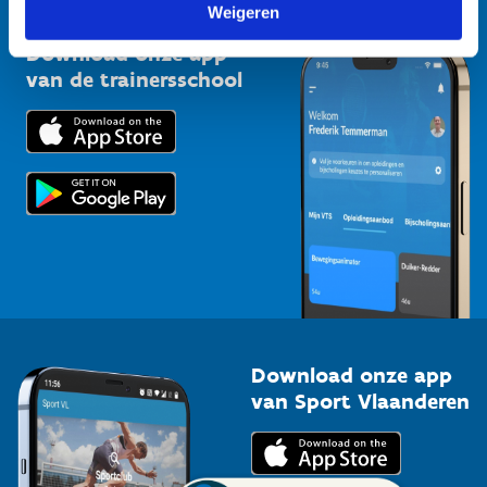
Vlaamse Trainersschool
Weigeren
Sportclubs
Kennisplatform
Download onze app
Bedrijven
van de trainersschool
Downloads
Trainers en begeleiders
Voor de pers
Scholen
Topsporters
Organisatoren van sportevenementen
Download onze app
van Sport Vlaanderen