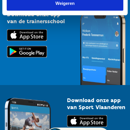
Vlaamse Trainersschool
Weigeren
Sportclubs
Kennisplatform
Download onze app
Bedrijven
van de trainersschool
Downloads
Trainers en begeleiders
Voor de pers
Scholen
Topsporters
Organisatoren van sportevenementen
Download onze app
van Sport Vlaanderen