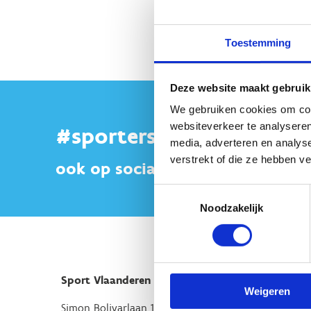
Toestemming
Deze website maakt gebruik
We gebruiken cookies om cont
websiteverkeer te analyseren
#sportersbelevenmeer
media, adverteren en analys
verstrekt of die ze hebben v
ook op sociale media
Toestemmingsselectie
Noodzakelijk
Sport Vlaanderen Hoofdzetel
Weigeren
Simon Bolivarlaan 17