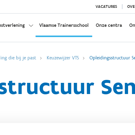
VACATURES
OVE
nstverlening
Vlaamse Trainersschool
Onze centra
On
ing die bij je past
Keuzewijzer VTS
Opleidingsstructuur S
structuur Se