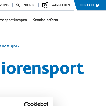
R ONS
ZOEKEN
AANMELDEN
CONTACT
ze sportkampen
Kennisplatform
eniorensport
niorensport