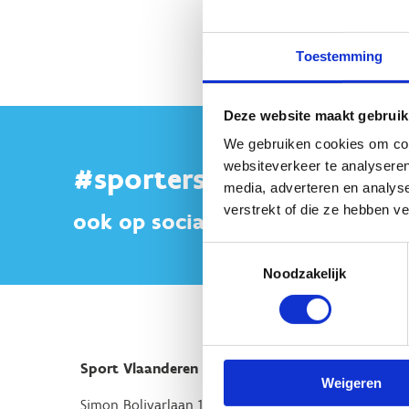
Toestemming
Deze website maakt gebruik
We gebruiken cookies om cont
websiteverkeer te analyseren
#sportersbelevenmeer
media, adverteren en analys
verstrekt of die ze hebben v
ook op sociale media
Toestemmingsselectie
Noodzakelijk
Sport Vlaanderen Hoofdzetel
Weigeren
Simon Bolivarlaan 17