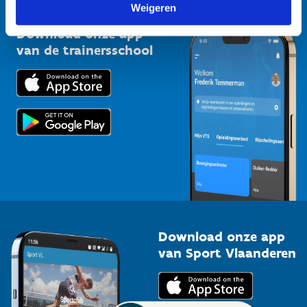
Vlaamse Trainersschool
Weigeren
Sportclubs
Kennisplatform
Download onze app
Bedrijven
van de trainersschool
Downloads
Trainers en begeleiders
Voor de pers
Scholen
Topsporters
Organisatoren van sportevenementen
Download onze app
van Sport Vlaanderen