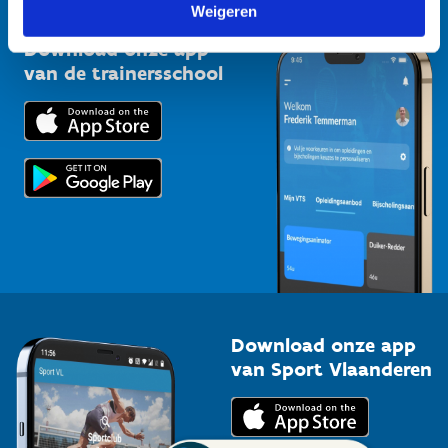
Vlaamse Trainersschool
Weigeren
Sportclubs
Kennisplatform
Download onze app
Bedrijven
van de trainersschool
Downloads
Trainers en begeleiders
Voor de pers
Scholen
Topsporters
Organisatoren van sportevenementen
Download onze app
van Sport Vlaanderen