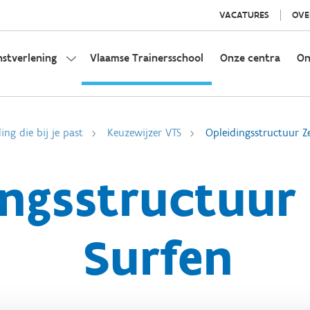
VACATURES
OVE
nstverlening
Vlaamse Trainersschool
Onze centra
On
ing die bij je past
Keuzewijzer VTS
Opleidingsstructuur Ze
ngsstructuur 
Surfen