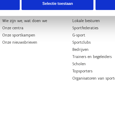
Selectie toestaan
Over ons
Wij ondersteunen
Wie zijn we, wat doen we
Lokale besturen
Onze centra
Sportfederaties
Onze sportkampen
G-sport
Onze nieuwsbrieven
Sportclubs
Bedrijven
Trainers en begeleiders
Scholen
Topsporters
Organisatoren van spor