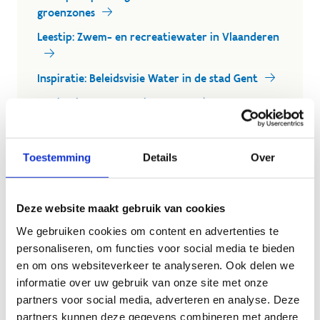
groenzones
Leestip: Zwem- en recreatiewater in Vlaanderen
Inspiratie: Beleidsvisie Water in de stad Gent
Inspiratie: Zwemmen in Brugge
Inspiratie: De Gavers in Harelbeke
Toestemming
Details
Over
Deze website maakt gebruik van cookies
Sportdomeinen van de
We gebruiken cookies om content en advertenties te
toekomst
personaliseren, om functies voor social media te bieden
en om ons websiteverkeer te analyseren. Ook delen we
Vlaanderen ervaart de laatste jaren langere en
informatie over uw gebruik van onze site met onze
frequentere droge periodes met weinig neerslag. Dit
partners voor social media, adverteren en analyse. Deze
beïnvloed onder meer het beheer van
partners kunnen deze gegevens combineren met andere
sportterreinen. Hierbij een aantal handvaten om