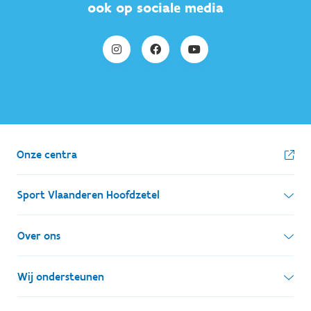
ook op sociale media
Onze centra
Sport Vlaanderen Hoofdzetel
Simon Bolivarlaan 17
Over ons
1000 Brussel
Wie zijn we, wat doen we
Wij ondersteunen
Ondernemingsnummer: BE 0248.142.826
Onze centra
Postadres