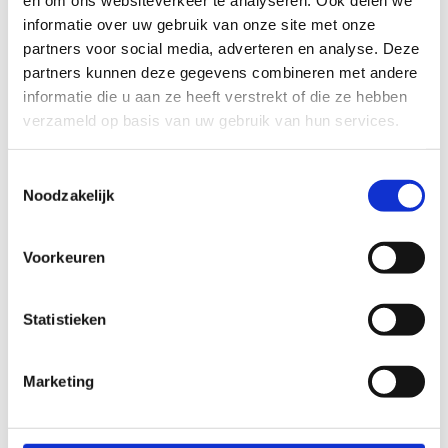
en om ons websiteverkeer te analyseren. Ook delen we
Ook interessant
informatie over uw gebruik van onze site met onze
partners voor social media, adverteren en analyse. Deze
partners kunnen deze gegevens combineren met andere
informatie die u aan ze heeft verstrekt of die ze hebben
verzameld op basis van uw gebruik van hun services.
Toestemmingsselectie
Noodzakelijk
Voorkeuren
Statistieken
Aan de slag
Marketing
Ontdek de zes bouwstenen voor een
beweegvriendelijke omgeving.