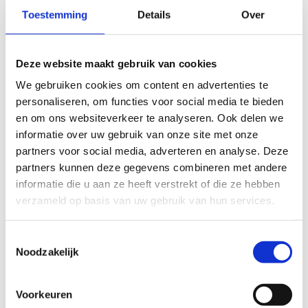
Toestemming
Details
Over
Dien je projectaanvraag in
Subsidieaanvragen dien je in via het online
Deze website maakt gebruik van cookies
subsidieplatform. Inloggen doe je via eID. Houd je
We gebruiken cookies om content en advertenties te
identiteitskaartlezer of itsme-app bij de hand.
personaliseren, om functies voor social media te bieden
Leidraad aanvraag beleidsmatige projecten 2026
en om ons websiteverkeer te analyseren. Ook delen we
informatie over uw gebruik van onze site met onze
Leidraad aanvraag sportpromotionele projecten 2026
partners voor social media, adverteren en analyse. Deze
partners kunnen deze gegevens combineren met andere
informatie die u aan ze heeft verstrekt of die ze hebben
verzameld op basis van uw gebruik van hun services.
Ga naar het
online
Toestemmingsselectie
subsidieplatform
Noodzakelijk
Voorkeuren