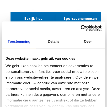
Bekijk het
Sportevenementen
stroomdiagram
die niet in
aanmerking
komen voor
subsidiëring
Toestemming
Details
Over
Deze website maakt gebruik van cookies
We gebruiken cookies om content en advertenties te
personaliseren, om functies voor social media te bieden
Hoe dien je een aanvraag in?
en om ons websiteverkeer te analyseren. Ook delen we
informatie over uw gebruik van onze site met onze
Je dient je subsidieaanvraag in via ons
online
partners voor social media, adverteren en analyse. Deze
subsidieplatform
met Itsme of e-ID.
partners kunnen deze gegevens combineren met andere
Het opslaan van een dossier gebeurt automatisch
informatie die u aan ze heeft verstrekt of die ze hebben
bij het doorklikken naar een volgende pagina.
verzameld op basis van uw gebruik van hun services.