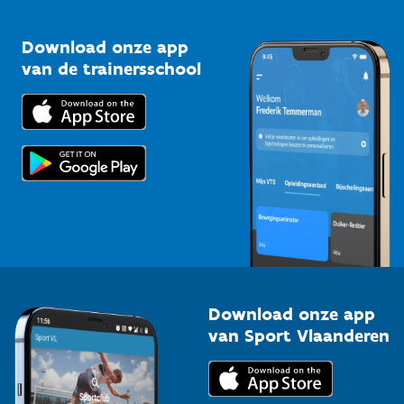
Vlaamse Trainersschool
Sportclubs
Kennisplatform
Download onze app
Bedrijven
van de trainersschool
Downloads
Trainers en begeleiders
Voor de pers
Scholen
Topsporters
Organisatoren van sportevenementen
Download onze app
van Sport Vlaanderen