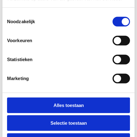
Wanneer je op het einde op de knop ‘bevestigen'
klikt, is je dossier ingediend en kunnen er geen
Toestemmingsselectie
wijzigingen meer aangebracht worden aan het
Noodzakelijk
dossier.
In het overzicht van je ingediende aanvragen kan
Voorkeuren
je elk dossier nu ook downloaden als pdf-bestand.
Wees eerlijk bij het invullen van het
aanvraagformulier. Sport Vlaanderen zal in 2026
Statistieken
heel wat evenementen ter plaatse bezoeken en
controles uitvoeren om na te gaan of wat werd
Marketing
ingevuld in het aanvraagdossier ook strookt met
de realiteit op het evenement zelf.
Alles toestaan
Selectie toestaan
Wanneer dien je een