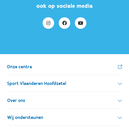
ook op sociale media
Onze centra
Sport Vlaanderen Hoofdzetel
Simon Bolivarlaan 17
Over ons
1000 Brussel
Wie zijn we, wat doen we
Wij ondersteunen
Ondernemingsnummer: BE 0248.142.826
Onze centra