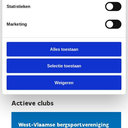
Statistieken
Kom bij ons muurklimmen
Wil je graag lessen volgen in Brugge? Kijk dan
Marketing
even tussen ons aanbod of er iets tussen zit of
ontdek de sportclubs die bij ons trainen
hieronder.
Alles toestaan
Neem gerust contact met ons op om meer
mogelijkheden te bekijken.
Selectie toestaan
Contacteer ons
Weigeren
Actieve clubs
West-Vlaamse bergsportvereniging