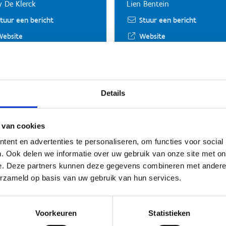
 De Klerck
Lien Bentein
tuur een bericht
Stuur een bericht
Website
Website
omyookai
Judo Club Brugge
Details
ido)
Thomas Vanderbeeck
defraeye
Stuur een bericht
 van cookies
tuur een bericht
Website
ent en advertenties te personaliseren, om functies voor social
. Ook delen we informatie over uw gebruik van onze site met on
e. Deze partners kunnen deze gegevens combineren met andere i
erzameld op basis van uw gebruik van hun services.
rateclub Brugge
Isshin Dotai Ken
Kai Brugge vzw
o Banckaert
Voorkeuren
Statistieken
Dominiek Devriese
tuur een bericht