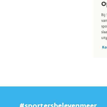
O
Bij
van
spo
sla
uit
Ko
#sportersbelevenmeer