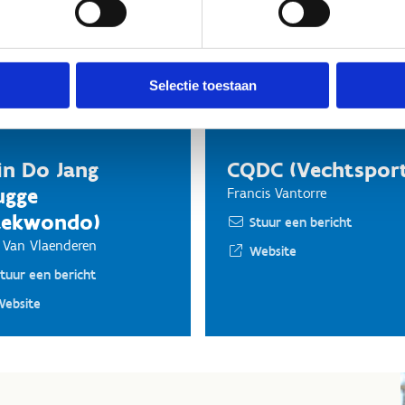
Stuur een bericht
Website
Website
Selectie toestaan
in Do Jang
CQDC (Vechtspor
ugge
Francis Vantorre
aekwondo)
Stuur een bericht
 Van Vlaenderen
Website
tuur een bericht
Website