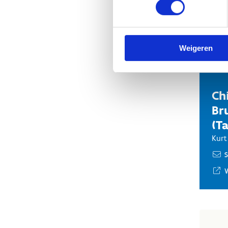
Weigeren
Ch
Br
(T
Kurt
S