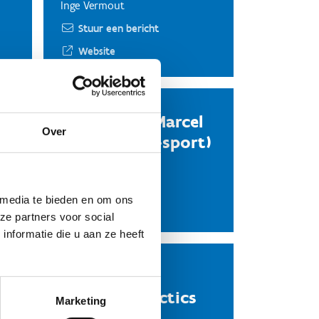
Inge Vermout
Stuur een bericht
Website
Judoschool Marcel
Over
Degroote (G-sport)
Cindy Daghelinckx
Stuur een bericht
 media te bieden en om ons
Website
ze partners voor social
nformatie die u aan ze heeft
do
Krav Maga
Defensive Tactics
Marketing
VZW