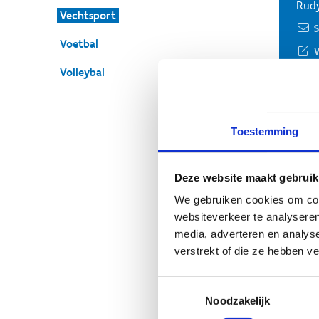
Rudy
Vechtsport
S
Voetbal
Volleybal
Ko
Toestemming
(Ia
Luc 
Deze website maakt gebruik
S
We gebruiken cookies om cont
websiteverkeer te analyseren
media, adverteren en analys
verstrekt of die ze hebben v
Ka
Toestemmingsselectie
Marc
Noodzakelijk
S