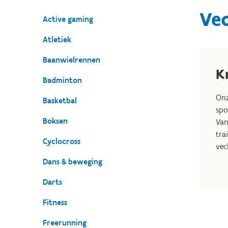
Ve
Active gaming
Atletiek
Baanwielrennen
K
Badminton
Onz
Basketbal
spo
Boksen
Van
tra
Cyclocross
vec
Dans & beweging
Darts
Fitness
Freerunning