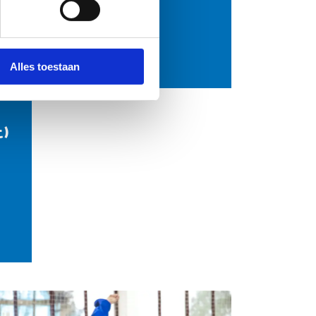
Johnny Waterschoot
Stuur een bericht
Website
Alles toestaan
t)