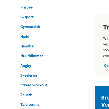
Frisbee
G-sport
T
Gymnastiek
Hado
Wil
vec
Handbal
spo
Muurklimmen
con
Rugby
Co
Skeeleren
Street workout
Squash
Br
Ve
Tafeltennis