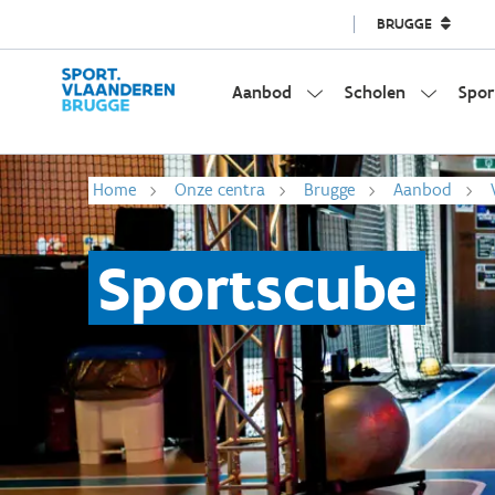
BRUGGE
Aanbod
Scholen
Spor
Home
Onze centra
Brugge
Aanbod
Sportscube