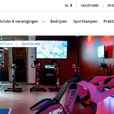
NL
VACATURES
OVE
tclubs & verenigingen
Bedrijven
Sportkampen
Prakt
Verhuur
Sportscube