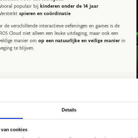
Vooral populair bij
kinderen onder de 14 jaar
Versterkt
spieren en coördinatie
r de verschillende interactieve oefeningen en games is de
ROS Cloud niet alleen een leuke uitdaging, maar ook een
eldige manier om
op een natuurlijke en veilige manier
in
eging te blijven.
Icaros Lig
Details
De
ICAROS Lightni
 van cookies
en exergaming. Dit 
om je core-stabilite