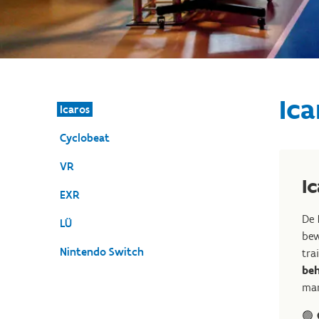
Ica
Icaros
Cyclobeat
VR
I
EXR
De
LÜ
bew
Nintendo Switch
tra
beh
man
🟢