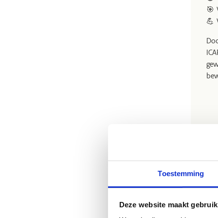
🎯 
💪 
Doo
ICA
gew
bew
Toestemming
Deze website maakt gebruik