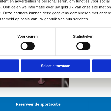
ent en advertenties te personaliseren, om functies voor social
verbeteren terwijl j
. Ook delen we informatie over uw gebruik van onze site met on
virtuele werelden.
e. Deze partners kunnen deze gegevens combineren met andere i
erzameld op basis van uw gebruik van hun services.
✔ Geschikt voor ied
✔ Versterkt je
spier
✔ Maakt trainen
le
Voorkeuren
Statistieken
✔ Ideaal voor zowe
Stap in de toekomst
en effectieve wor
Selectie toestaan
Reserveer de sportscube