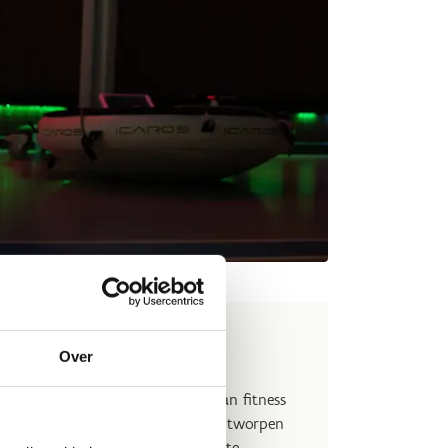
htning
Over
ng
biedt een unieke combinatie van fitness
innovatieve trainingssysteem is ontworpen
it, coördinatie en reactievermogen te