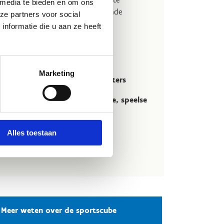
 media te bieden en om ons
e jezelf onderdompelt in meeslepende
ze partners voor social
nformatie die u aan ze heeft
ereen vanaf
14 jaar
en, balans en motoriek
uk en uitdagend
Marketing
l
beginners als gevorderde sporters
 van fitness en ervaar een
intense, speelse
kout
met de ICAROS Lightning!
Alles toestaan
Meer weten over de sportscube