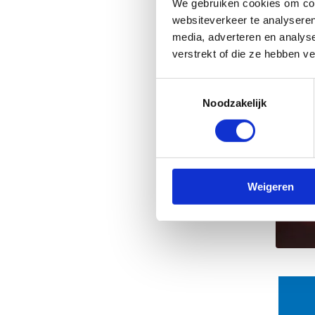
We gebruiken cookies om cont
websiteverkeer te analyseren
media, adverteren en analys
verstrekt of die ze hebben v
Toestemmingsselectie
Noodzakelijk
Weigeren