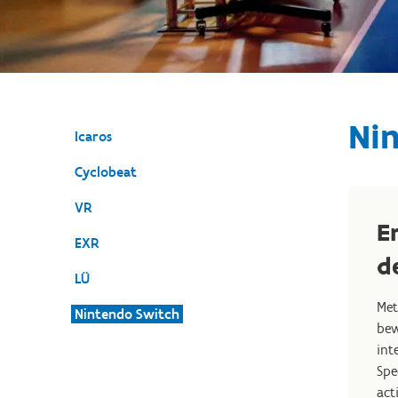
Ni
Icaros
Cyclobeat
VR
E
EXR
d
LÜ
Me
Nintendo Switch
bew
int
Spe
act