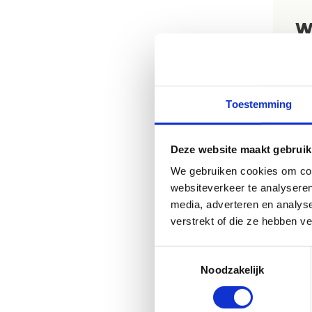
W
🎮
ten
com
Toestemming
💃
J
jez
🏋️
Deze website maakt gebruik
Vol
We gebruiken cookies om cont
int
websiteverkeer te analyseren
media, adverteren en analys
Met
verstrekt of die ze hebben v
ene
zelf
Toestemmingsselectie
Noodzakelijk