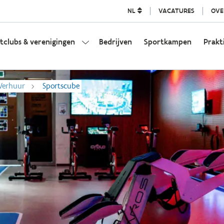
NL
VACATURES
OVE
tclubs & verenigingen
Bedrijven
Sportkampen
Prakt
Verhuur
Sportscube