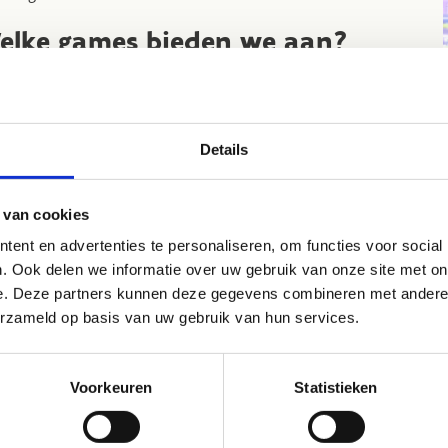
elke games bieden we aan?
Nintendo Sports
– Speel verschillende sportgames zoals
nis, basketbal en voetbal en ervaar de opwinding van
petitie in je eigen woonkamer.
Details
ust Dance
– Zet de muziek aan en beweeg op de beat! Dans
elf fit en heb plezier terwijl je de laatste hits danst.
Ring Fit Adventure
– Combineer avontuur met fitness!
 van cookies
tooi uitdagende quests en blijf in beweging met een
ent en advertenties te personaliseren, om functies voor social
eractieve workout.
. Ook delen we informatie over uw gebruik van onze site met on
e. Deze partners kunnen deze gegevens combineren met andere i
 de Nintendo Switch wordt elke speelsessie een actieve,
erzameld op basis van uw gebruik van hun services.
rgieke ervaring. Kom langs, pak een controller en beleef het
!
Voorkeuren
Statistieken