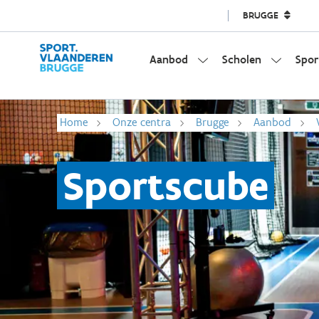
BRUGGE
Aanbod
Scholen
Spor
Home
Onze centra
Brugge
Aanbod
Sportscube