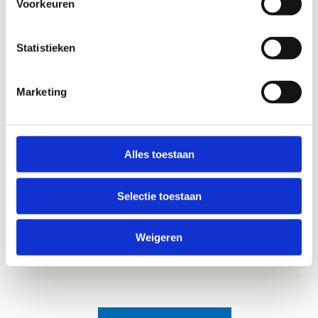
Voorkeuren
Race
Statistieken
Planning 31 mei 2026
Marketing
16.15
25
G-sporters
uur
min.
Alles toestaan
16.45
Podium namiddag
uur
Selectie toestaan
Weigeren
Download het tijdsschema in pdf