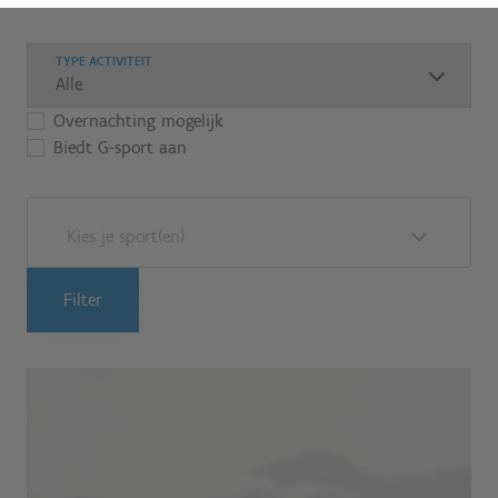
TYPE ACTIVITEIT
Overnachting mogelijk
Biedt G-sport aan
Kies je sport(en)
Filter