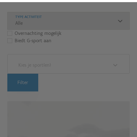
TYPE ACTIVITEIT
Overnachting mogelijk
Biedt G-sport aan
Kies je sport(en)
Filter