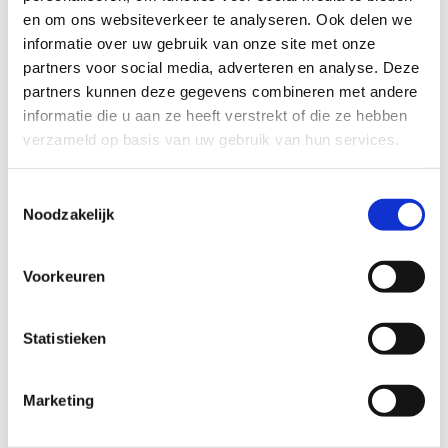
en om ons websiteverkeer te analyseren. Ook delen we
informatie over uw gebruik van onze site met onze
partners voor social media, adverteren en analyse. Deze
partners kunnen deze gegevens combineren met andere
informatie die u aan ze heeft verstrekt of die ze hebben
verzameld op basis van uw gebruik van hun services.
Toestemmingsselectie
Noodzakelijk
Archery Tag, da's
boogschieten in teams!
Voorkeuren
Met Archery Tag combineer je je
boogschietskills
met een stevig potje
spanning
Statistieken
en actie
. In teams van 3, 4 of 5 probeer je je
tegenstanders te elimineren door ze te raken met
een pijl. Wees gerust, de pijlen hebben een zachte
Marketing
top. Archery Tag speel je in
verschillende
vormen
. Capture the Flag, Free for All, King of