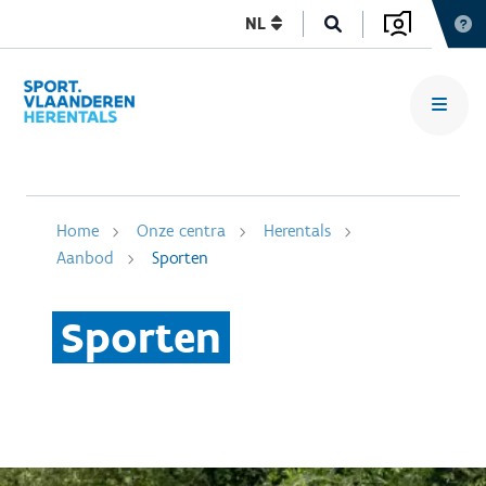
NL
Home
Onze centra
Herentals
Aanbod
Sporten
Sporten