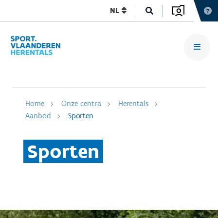
NL
Home
Onze centra
Herentals
Aanbod
Sporten
Sporten