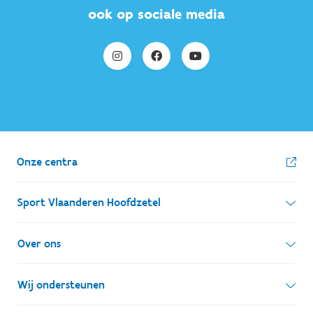
ook op sociale media
Onze centra
Sport Vlaanderen Hoofdzetel
Simon Bolivarlaan 17
Over ons
1000 Brussel
Wie zijn we, wat doen we
Wij ondersteunen
Ondernemingsnummer: BE 0248.142.826
Onze centra