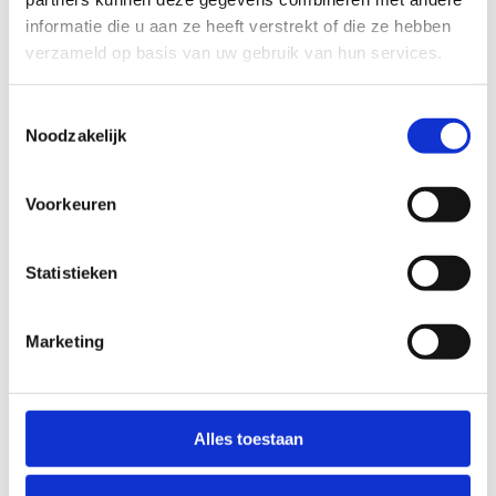
informatie die u aan ze heeft verstrekt of die ze hebben
verzameld op basis van uw gebruik van hun services.
Toestemmingsselectie
Noodzakelijk
Tafeltennissen doe je bij ons!
Ben jij de nieuwe Cedric Nuytinck of Laurens
Voorkeuren
Devos! Naast tennis en squash kan je bij ons ook
tafeltennissen! We hebben 12 tafels ter
Statistieken
beschikking dus of je nu met twee komt of met
20, wij zijn voorzien.
Marketing
Heb je geen tafeltennisbat? Geen probleem, wij
voorzien er twee én een balletje bij elke
gereserveerde tafel.
Alles toestaan
Leg je tafel vast