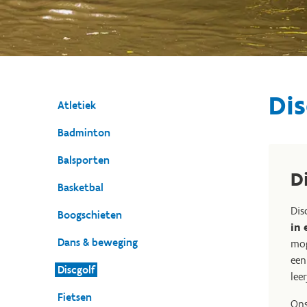
Dis
Atletiek
Badminton
Balsporten
D
Basketbal
Dis
Boogschieten
in
Dans & beweging
mog
een
Discgolf
lee
Fietsen
On