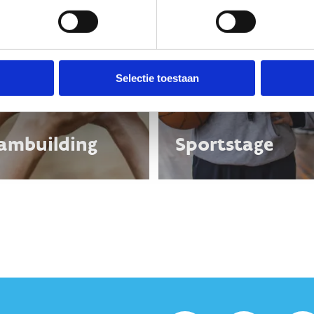
Selectie toestaan
ambuilding
Sportstage