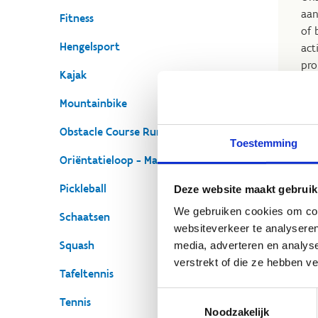
aan
Fitness
of 
Hengelsport
act
pro
Kajak
Mountainbike
Obstacle Course Running (OCR)
Toestemming
Oriëntatieloop - Mapico
Pickleball
Deze website maakt gebruik
We gebruiken cookies om cont
Schaatsen
websiteverkeer te analyseren
Squash
media, adverteren en analys
verstrekt of die ze hebben v
Tafeltennis
Toestemmingsselectie
Tennis
Noodzakelijk