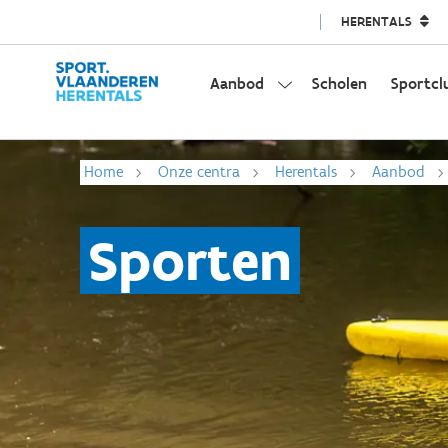
HERENTALS
Aanbod
Scholen
Sportcl
Home
Onze centra
Herentals
Aanbod
Sporten