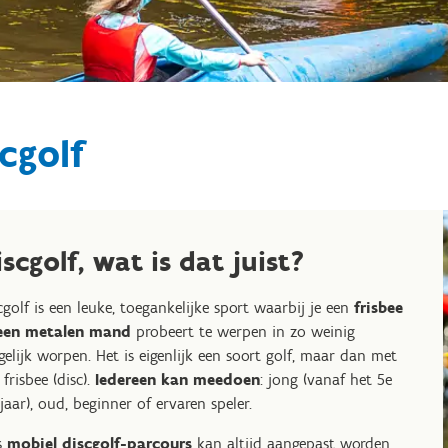
cgolf
iscgolf, wat is dat juist?
cgolf is een leuke, toegankelijke sport waarbij je een
frisbee
 een metalen mand
probeert te werpen in zo weinig
elijk worpen. Het is eigenlijk een soort golf, maar dan met
 frisbee (disc).
Iedereen kan meedoen
: jong (vanaf het 5e
rjaar), oud, beginner of ervaren speler.
s
mobiel discgolf-parcours
kan altijd aangepast worden