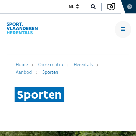
NL
Home
Onze centra
Herentals
Aanbod
Sporten
Sporten