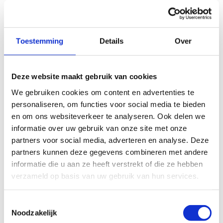
goed nieuws! Onze sporthal is in 2016 volledig
gerenoveerd en uitgerust met de nieuwste
voorzieningen, waaronder een gloednieuwe
sportvloer, tribunes, sportmaterialen en
Toestemming
Details
Over
multifunctionele LED-walls, inclusief een modern
scorebord. Hier kan je indoor zaalvoetballen op
het hoogste niveau.
Deze website maakt gebruik van cookies
We gebruiken cookies om content en advertenties te
personaliseren, om functies voor social media te bieden
en om ons websiteverkeer te analyseren. Ook delen we
informatie over uw gebruik van onze site met onze
Reserveer een
partners voor social media, adverteren en analyse. Deze
voetbalterrein
partners kunnen deze gegevens combineren met andere
(indoor of
informatie die u aan ze heeft verstrekt of die ze hebben
outdoor)
verzameld op basis van uw gebruik van hun services.
Toestemmingsselectie
Noodzakelijk