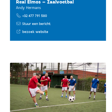
Real Elmos – Zaalvoetbal
Andy Hermans
+32 477 791 580
Stuur een bericht
bezoek website