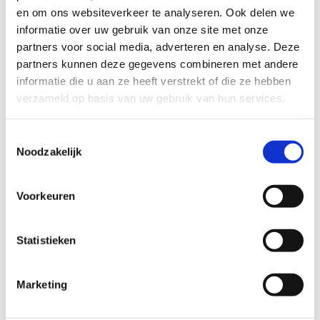
en om ons websiteverkeer te analyseren. Ook delen we
informatie over uw gebruik van onze site met onze
partners voor social media, adverteren en analyse. Deze
partners kunnen deze gegevens combineren met andere
informatie die u aan ze heeft verstrekt of die ze hebben
Pickleball: sport van de
verzameld op basis van uw gebruik van hun services.
toekomst
Toestemmingsselectie
Pickleball is een
mengeling van tennis,
Noodzakelijk
pingpong en badminton
en is op dit moment
de
snelst groeiende sport
in Amerika. Ook bij
Voorkeuren
ons verschijnen er steeds meer pickleball-velden
en -competities. En dan kunnen wij als Sport
Vlaanderen natuurlijk niet achterblijven.
Statistieken
Pickleball wordt gespeeld met een zogenaamde
'paddle' en een 'wifflebal'. Dat is een bal met
Marketing
gaten. Pickleball speel je gewoonlijk twee tegen
twee maar kan perfect ook in singles-format.