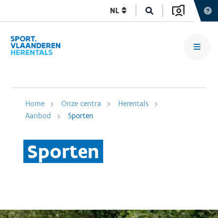
NL
Home
Onze centra
Herentals
Aanbod
Sporten
Sporten