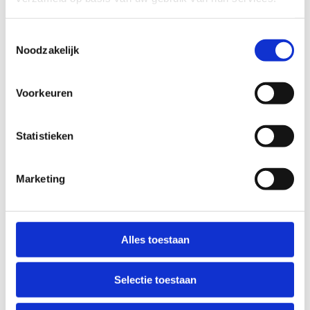
mountainbiketraject van ongeveer 30 minuten.
Deze volledige activiteit, inclusief kajakken en
mountainbiken, zorgt voor ongeveer drie uur
Toestemmingsselectie
Noodzakelijk
puur avontuur en plezier!
Voorkeuren
Statistieken
Marketing
Alles toestaan
Selectie toestaan