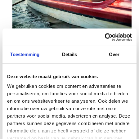
Vind je kajakgeluk
Toestemming
Details
Over
Verken de prachtige waterwegen van Vlaanderen
in het midden van al het mooie groen.
Watersportliefhebbers komen hier absoluut aan
Deze website maakt gebruik van cookies
hun trekken.
We gebruiken cookies om content en advertenties te
Stap in je kajak en ervaar een prachige afvaart
personaliseren, om functies voor social media te bieden
van de Nete naar de watermolen van
en om ons websiteverkeer te analyseren. Ook delen we
Grobbendonk. Zin in een avontuurlijke dag?
informatie over uw gebruik van onze site met onze
Neem de mountainbike terug naar ons
partners voor social media, adverteren en analyse. Deze
sportcentrum!
partners kunnen deze gegevens combineren met andere
informatie die u aan ze heeft verstrekt of die ze hebben
Die terugweg is een toegankelijk
verzameld op basis van uw gebruik van hun services.