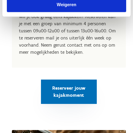
Reserveer jouw kajakmoment
Weigeren
Wil je ook graag eens kajakken? Reserveren kan
je met een groep van minimum 4 personen
tussen 09u00-12u00 of tussen 13u00-16u00. Om
te reserveren mail je ons uiterlijk één week op
voorhand. Neem gerust contact met ons op om
meer mogelijkheden te bekijken.
Reserveer jouw
kajakmoment