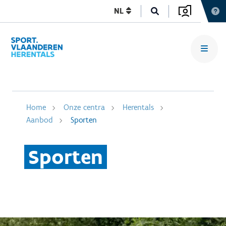
NL
Home
Onze centra
Herentals
Aanbod
Sporten
Sporten