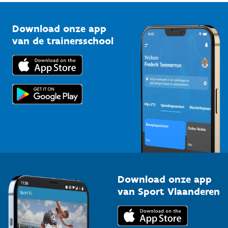
Vlaamse Trainersschool
Sportclubs
Kennisplatform
Download onze app
Bedrijven
van de trainersschool
Downloads
Trainers en begeleiders
Voor de pers
Scholen
Topsporters
Organisatoren van sportevenementen
Download onze app
van Sport Vlaanderen