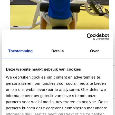
Toestemming
Details
Over
Openingsuren
Deze website maakt gebruik van cookies
Maandag
08.00 - 18.30
21.15 - 22.30 uur
uur
We gebruiken cookies om content en advertenties te
personaliseren, om functies voor social media te bieden
Dinsdag
08.00 - 18.30
20.45 - 22.30
en om ons websiteverkeer te analyseren. Ook delen we
uur
uur
informatie over uw gebruik van onze site met onze
partners voor social media, adverteren en analyse. Deze
Woensdag
08.00 - 18.30
21.00 - 22.30 uur
partners kunnen deze gegevens combineren met andere
uur
informatie die u aan ze heeft verstrekt of die ze hebben