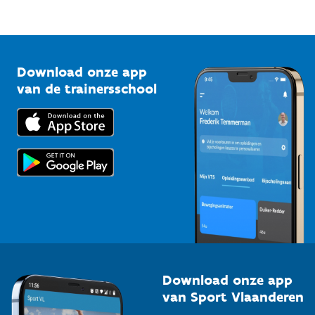
Mountainbikeroutes
Onze nieuwsbrieven
1210 Brussel
G-sport
Vlaamse Trainersschool
Sportclubs
Kennisplatform
Download onze app
Bedrijven
van de trainersschool
Downloads
Trainers en begeleiders
Voor de pers
Scholen
Topsporters
Organisatoren van sportevenementen
Download onze app
van Sport Vlaanderen