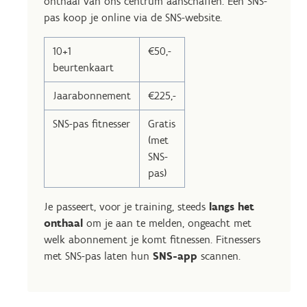
onthaal van ons centrum aanschaffen. Een SNS-
pas koop je online via de SNS-website.
10+1
€50,-
beurtenkaart
Jaarabonnement
€225,-
SNS-pas fitnesser
Gratis
(met
SNS-
pas)
Je passeert, voor je training, steeds
langs het
onthaal
om je aan te melden, ongeacht met
welk abonnement je komt fitnessen. Fitnessers
met SNS-pas laten hun
SNS-app
scannen.