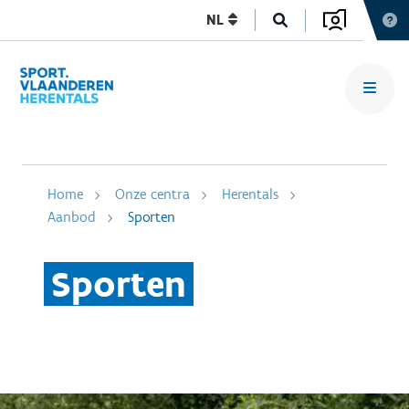
NL
Home
Onze centra
Herentals
Aanbod
Sporten
Sporten