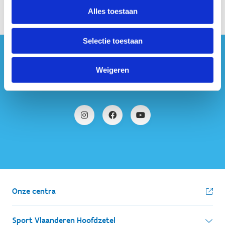
Alles toestaan
Selectie toestaan
#sportersbelevenmeer
Weigeren
ook op sociale media
Onze centra
Sport Vlaanderen Hoofdzetel