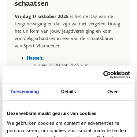
schaatsen
Vrijdag 17 oktober 2025
is het de Dag van de
Jeugdbeweging en dat zijn we niet vergeten. Draag
het uniform van jouw jeugdvereniging en kom
voordelig schaatsen in één van de schaatsbanen
van Sport Vlaanderen.
Hasselt
:
van 20.00 tot 21.45 uur
Herentals
:
van 18.00 tot 20.00 uur
Liedekerke
:
Toestemming
Details
Over
van 16.30 tot 17.30 uur
van 20.00 tot 21.30 uur
Deze website maakt gebruik van cookies
Zo belonen we de helden van onze
jeugdbewegingen. Jullie zorgen het hele jaar door
We gebruiken cookies om content en advertenties te
voor spel, avontuur en plezier voor duizenden
personaliseren, om functies voor social media te bieden
kinderen. Dus… uniform aan, vrienden mee en