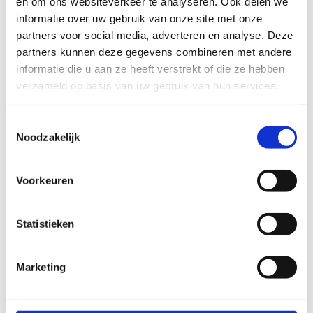
en om ons websiteverkeer te analyseren. Ook delen we
schaatsen maar.
informatie over uw gebruik van onze site met onze
partners voor social media, adverteren en analyse. Deze
Prijs (incl. schaatshuur):
€7,50 per persoon
*
partners kunnen deze gegevens combineren met andere
informatie die u aan ze heeft verstrekt of die ze hebben
*Korting geldig aan de kassa en enkel voor leden in
verzameld op basis van uw gebruik van hun services.
uniform.
Toestemmingsselectie
Noodzakelijk
Voorkeuren
Statistieken
Marketing