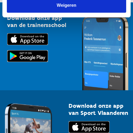
Vlaamse Trainersschool
Weigeren
Sportclubs
Kennisplatform
Download onze app
Bedrijven
van de trainersschool
Downloads
Trainers en begeleiders
Voor de pers
Scholen
Topsporters
Organisatoren van sportevenementen
Download onze app
van Sport Vlaanderen