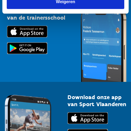
Weigeren
Sportclubs
Kennisplatform
Download onze app
Bedrijven
van de trainersschool
Downloads
Trainers en begeleiders
Voor de pers
Scholen
Topsporters
Organisatoren van sportevenementen
Download onze app
van Sport Vlaanderen