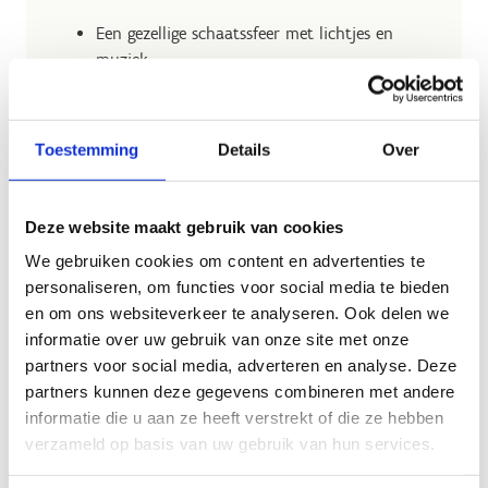
Een gezellige schaatssfeer met lichtjes en
muziek
Warme drankjes en winterse lekkernijen in de
cafetaria
Toestemming
Details
Over
🎉 Trek je muts recht, doe je schaatsen aan en kom
mee vieren!
Locatie:
Sport Vlaanderen Liedekerke
Deze website maakt gebruik van cookies
Tijdstip:
20 tot 21.30 uur
We gebruiken cookies om content en advertenties te
Koop hier je ticket vrij schaatsen!
personaliseren, om functies voor social media te bieden
en om ons websiteverkeer te analyseren. Ook delen we
informatie over uw gebruik van onze site met onze
partners voor social media, adverteren en analyse. Deze
partners kunnen deze gegevens combineren met andere
informatie die u aan ze heeft verstrekt of die ze hebben
verzameld op basis van uw gebruik van hun services.