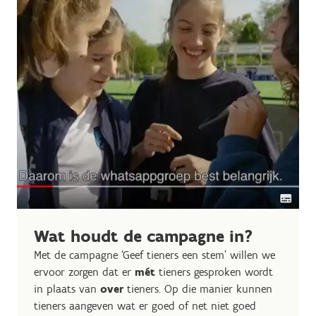
Wat houdt de campagne in?
Met de campagne ‘Geef tieners een stem’ willen we
ervoor zorgen dat er
mét
tieners gesproken wordt
in plaats van
over
tieners. Op die manier kunnen
tieners aangeven wat er goed of net niet goed