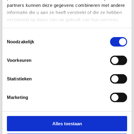
partners kunnen deze gegevens combineren met andere
informatie die u aan ze heeft verstrekt of die ze hebben
verzameld op basis van uw gebruik van hun services.
Toestemmingsselectie
Noodzakelijk
Voorkeuren
Extra aandacht voor de meisjes
Bij sporters van 10-19 jaar is het drop-
Statistieken
outpercentage bij meisjes 18,5% en bij jongens
13,7%. Zowel bij jongens als bij meisjes is de
Marketing
procentuele drop-out het grootst op 19 jaar. Het
totale drop-out-percentage op 19 jaar is bij meisjes
30,5% en bij jongens 21,4% (cijfers 2023).
Alles toestaan
Daarom geven we binnen dit project extra
aandacht aan de meisjes met twee specifieke tools.