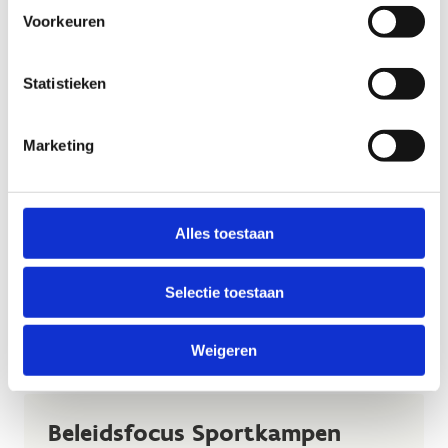
Beleidsfocus
Voorkeuren
Professionalisering
sportkaderopleidingen
Statistieken
Voor Unisportfederaties
Marketing
Een project in het kader van de beleidsfocus
professionalisering sportkaderopleidingen heeft als
doel de kwaliteit, instroom, doorstroom of
valorisatie op het vlak van sportkaderopleidingen
Alles toestaan
en sportgekwalificeerden te optimaliseren.
Lees meer over de Beleidsfocus
Selectie toestaan
Professionalisering sportkaderopleidingen
Weigeren
Beleidsfocus Sportkampen