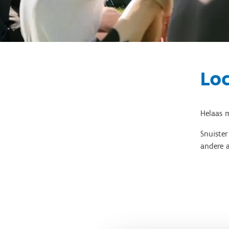
Loc
Helaas m
Snuiste
andere a