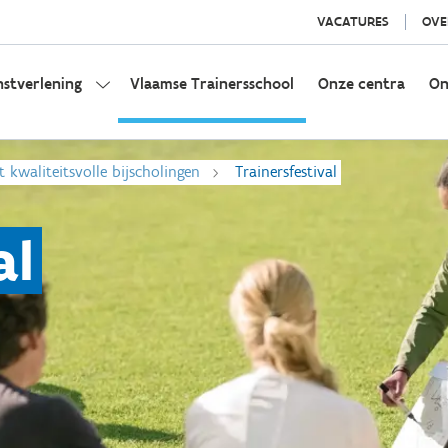
VACATURES
OVE
nstverlening
Vlaamse Trainersschool
Onze centra
On
t kwaliteitsvolle bijscholingen
Trainersfestival
al