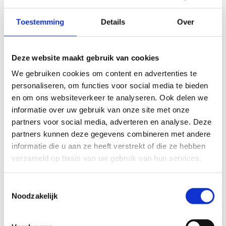
Programma
Toestemming
Details
Over
Helaas moeten we dit event uitstellen.
Snuister zeker in ons ruim opleidings- en
Deze website maakt gebruik van cookies
bijscholingsaanbod en misschien mogen we je dan wel
We gebruiken cookies om content en advertenties te
snel op één van onze andere activiteiten verwelkomen.
personaliseren, om functies voor social media te bieden
en om ons websiteverkeer te analyseren. Ook delen we
informatie over uw gebruik van onze site met onze
partners voor social media, adverteren en analyse. Deze
partners kunnen deze gegevens combineren met andere
informatie die u aan ze heeft verstrekt of die ze hebben
verzameld op basis van uw gebruik van hun services.
Toestemmingsselectie
Noodzakelijk