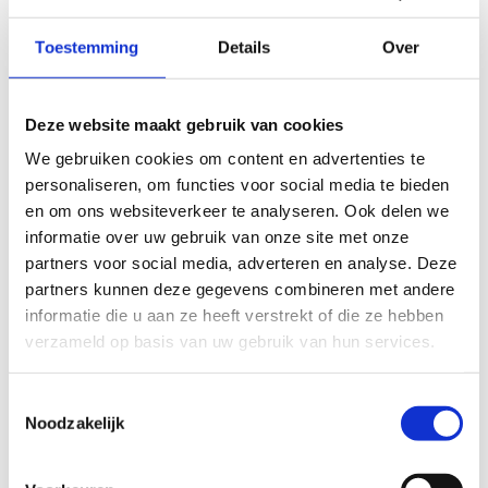
Situering
Toestemming
Details
Over
Helaas moeten we dit event uitstellen.
Snuister zeker in ons ruim opleidings- en
Deze website maakt gebruik van cookies
bijscholingsaanbod en misschien mogen we je dan wel
We gebruiken cookies om content en advertenties te
snel op één van onze andere activiteiten verwelkomen.
personaliseren, om functies voor social media te bieden
en om ons websiteverkeer te analyseren. Ook delen we
informatie over uw gebruik van onze site met onze
partners voor social media, adverteren en analyse. Deze
partners kunnen deze gegevens combineren met andere
informatie die u aan ze heeft verstrekt of die ze hebben
verzameld op basis van uw gebruik van hun services.
Toestemmingsselectie
Noodzakelijk