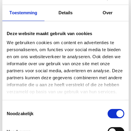
Schrijf je in
Toestemming
Details
Over
Helaas moeten we dit event uitstellen.
Snuister zeker in ons ruim opleidings- en
Deze website maakt gebruik van cookies
bijscholingsaanbod en misschien mogen we je dan wel
We gebruiken cookies om content en advertenties te
snel op één van onze andere activiteiten verwelkomen.
personaliseren, om functies voor social media te bieden
en om ons websiteverkeer te analyseren. Ook delen we
informatie over uw gebruik van onze site met onze
partners voor social media, adverteren en analyse. Deze
partners kunnen deze gegevens combineren met andere
informatie die u aan ze heeft verstrekt of die ze hebben
verzameld op basis van uw gebruik van hun services.
Toestemmingsselectie
Noodzakelijk