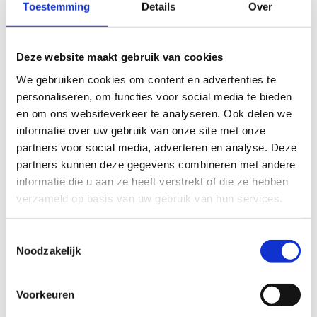
Toestemming
Details
Over
Tools voor ontwerpers
Kwaliteitslabel toegankelijkheid sport
Labeltrajecten en richtprijzen
Deze website maakt gebruik van cookies
Toegankelijkheid in zwembaden
We gebruiken cookies om content en advertenties te
personaliseren, om functies voor social media te bieden
Inspirerende voorbeelden
en om ons websiteverkeer te analyseren. Ook delen we
informatie over uw gebruik van onze site met onze
partners voor social media, adverteren en analyse. Deze
partners kunnen deze gegevens combineren met andere
Inspirerende
informatie die u aan ze heeft verstrekt of die ze hebben
voorbeelden
verzameld op basis van uw gebruik van hun services.
Toestemmingsselectie
Sportaccommodaties
Noodzakelijk
Voorkeuren
Geen fiches gevonden.