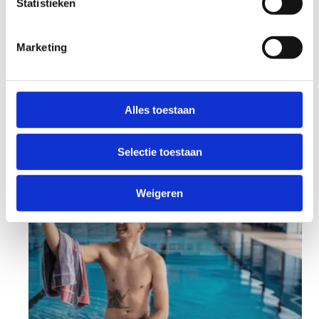
Statistieken
Marketing
Doelgroepen
We onderscheiden zeven groepen van mensen
Alles toestaan
met een beperking, elk met eigen
aandachtspunten.
Selectie toestaan
Weigeren