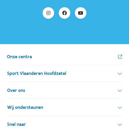
Onze centra
Sport Vlaanderen Hoofdzetel
Simon Bolivarlaan 17
Over ons
1000 Brussel
Wie zijn we, wat doen we
Wij ondersteunen
Ondernemingsnummer: BE 0248.142.826
Onze centra
Postadres
Lokale besturen
Snel naar
Onze sportkampen