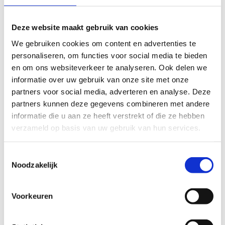
Deze website maakt gebruik van cookies
We gebruiken cookies om content en advertenties te
personaliseren, om functies voor social media te bieden
Regelgeving toegankelijkheid
en om ons websiteverkeer te analyseren. Ook delen we
informatie over uw gebruik van onze site met onze
De wettelijke bepalingen rond toegankelijkheid
partners voor social media, adverteren en analyse. Deze
zijn niet uitsluitend verbonden aan één thema
partners kunnen deze gegevens combineren met andere
of sector.
informatie die u aan ze heeft verstrekt of die ze hebben
verzameld op basis van uw gebruik van hun services.
Toestemmingsselectie
Noodzakelijk
Voorkeuren