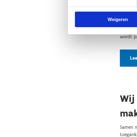
Ontwerpe
vraag h
gebruike
Weigeren
In deze
wordt p
Le
Wij
ma
Samen 
toegank