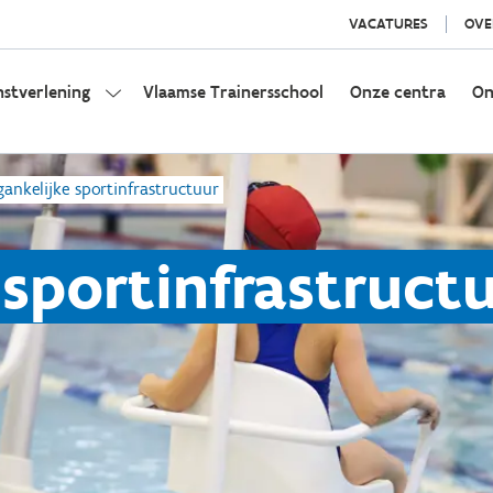
VACATURES
OVE
nstverlening
Vlaamse Trainersschool
Onze centra
On
gankelijke sportinfrastructuur
 sportinfrastruct