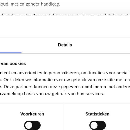
 oud, met en zonder handicap.
clusief en gebruikersgericht ontwerpt
, hou je
van bij de start
je buitenomgeving, je toestellen, je communicatie, je onthaal of j
 dus niet met afzonderlijke aanpassingen voor elke sporter of to
r. Die bestaat trouwens niet. Met een integraal toegankelijk ont
Details
.
 van cookies
ent en advertenties te personaliseren, om functies voor social
werpen voor iedereen
. Ook delen we informatie over uw gebruik van onze site met on
e. Deze partners kunnen deze gegevens combineren met andere i
erzameld op basis van uw gebruik van hun services.
n voor iedereen is een ontwerpfilosofie en het uitgangspunt voor
tor.
twerpmethodiek gaat uit van de
menselijke diversiteit
en stree
Voorkeuren
Statistieken
en voor iedereen heeft als doel alle mensen gelijke kansen te ge