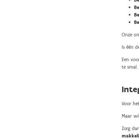
Be
Be
B
Onze om
Is één d
Een voor
te smal.
Inte
Voor het
Maar wil
Zorg da
makkeli