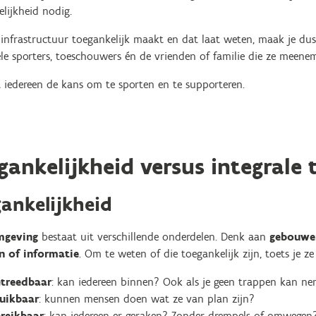
lijkheid nodig.
je infrastructuur toegankelijk maakt en dat laat weten, maak je dus
le sporters, toeschouwers én de vrienden of familie die ze meene
t iedereen de kans om te sporten en te supporteren.
gankelijkheid versus integrale 
ankelijkheid
mgeving
bestaat uit verschillende onderdelen. Denk aan
gebouwen
n of informatie
. Om te weten of die toegankelijk zijn, toets je ze
etreedbaar
: kan iedereen binnen? Ook als je geen trappen kan n
uikbaar
: kunnen mensen doen wat ze van plan zijn?
reikbaar
: kan iedereen er geraken? Zonder drempels of omwegen