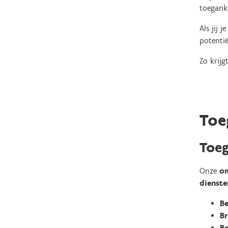
toeganke
Als jij 
potentië
Zo krijg
Toe
Toeg
Onze
o
dienste
B
Br
Be