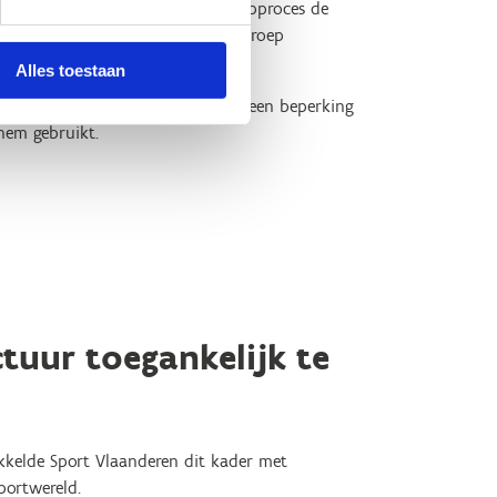
lt al bij het begin van het ontwerpproces de
akt voor een zo groot mogelijke groep
Alles toestaan
s aan en niet omgekeerd.
Want een beperking
hem gebruikt.
ctuur toegankelijk te
kkelde Sport Vlaanderen dit kader met
portwereld.