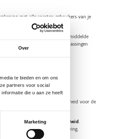
rekening met alle soorten gebruikers van je
e website.
eschouwer die anders is dan de gemiddelde
werp
bespaar je kosten
voor aanpassingen
Over
 media te bieden en om ons
ze partners voor social
nformatie die u aan ze heeft
 het kwaliteitslabel toegankelijkheid voor de
ft naar
sociale inclusie en gelijkheid
.
Marketing
ven om mee te doen in de samenleving.