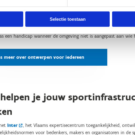
n voor iedereen legt de nadruk op creativiteit en inclusie. Je ste
oe je dit gebouw of deze publieke ruimte mooi en functioneel ma
rs.
Selectie toestaan
 filosofie past de ontwerper de omgeving aan zijn gebruiker
as een handicap wanneer de omgeving niet is aangepast aan wie 
es meer over ontwerpen voor iedereen
 helpen je jouw sportinfrastru
ken
met
Inter
, het Vlaams expertisecentrum toegankelijkheid, ontwi
elijkheidsnormen voor bedenkers, makers en organisatoren in de s