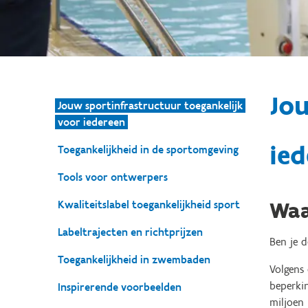
Jou
Jouw sportinfrastructuur toegankelijk
voor iedereen
ied
Toegankelijkheid in de sportomgeving
Tools voor ontwerpers
Waa
Kwaliteitslabel toegankelijkheid sport
Labeltrajecten en richtprijzen
Ben je 
Toegankelijkheid in zwembaden
Volgens
beperki
Inspirerende voorbeelden
miljoen