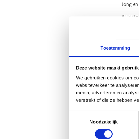
Jong en
Als je
in
gebouw, 
Je werkt
gebruike
Toestemming
achteraf
Deze website maakt gebruik
We gebruiken cookies om cont
Ont
websiteverkeer te analyseren
media, adverteren en analys
verstrekt of die ze hebben v
Ontwerpe
sportsec
Toestemmingsselectie
Deze on
Noodzakelijk
Ontwerp