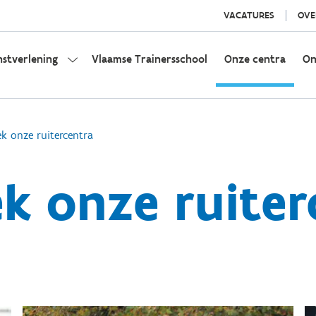
VACATURES
OVE
nstverlening
Vlaamse Trainersschool
Onze centra
On
k onze ruitercentra
k onze ruiter