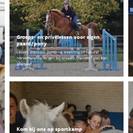
Groeps- en privélessen voor eigen
paard/pony
Lessen dressuur, jumping, eventing of natural
horsemanship volgen bij ervaren trainers? Het kan
allemaal!
Kom bij ons op sportkamp