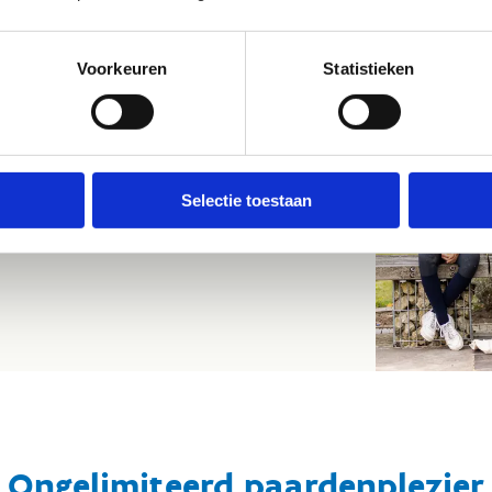
Voorkeuren
Statistieken
tstage met overnachting of een ander
 het juiste adres! Onze sporthotels &
Selectie toestaan
Ongelimiteerd paardenplezier