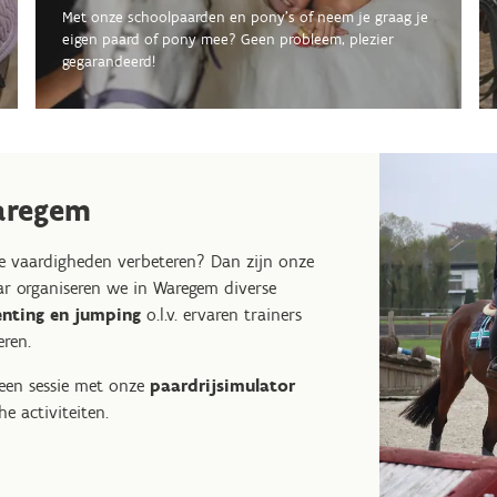
Met onze schoolpaarden en pony's of neem je graag je
eigen paard of pony mee? Geen probleem, plezier
gegarandeerd!
aregem
je vaardigheden verbeteren? Dan zijn onze
ar organiseren we in Waregem diverse
enting en jumping
o.l.v. ervaren trainers
eren.
 een sessie met onze
paardrijsimulator
e activiteiten.