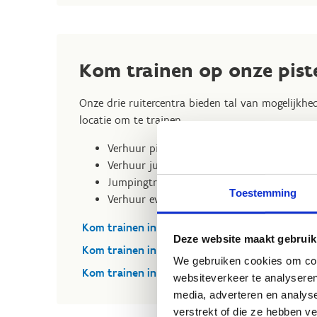
Kom trainen op onze pist
Onze drie ruitercentra bieden tal van mogelijkhed
locatie om te trainen.
Verhuur piste voor vrij rijden
Verhuur jumpingparcours / dressuurring
Jumpingtrainingen in wedstrijdvorm
Toestemming
Verhuur eventingoefenzone, waterbak, wate
Kom trainen in Genk
Deze website maakt gebruik
Kom trainen in Waregem
We gebruiken cookies om cont
Kom trainen in Woumen
websiteverkeer te analyseren
media, adverteren en analys
verstrekt of die ze hebben v