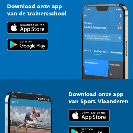
Kennisplatform
Download onze app
Bedrijven
van de trainersschool
Downloads
Trainers en begeleiders
Voor de pers
Scholen
Topsporters
Organisatoren van sportevenementen
Download onze app
van Sport Vlaanderen