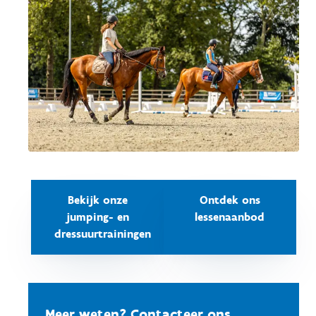
Bekijk onze
Ontdek ons
jumping- en
lessenaanbod
dressuurtrainingen
Meer weten? Contacteer ons