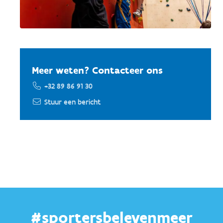
Meer weten? Contacteer ons
+32 89 86 91 30
Stuur een bericht
#sportersbelevenmeer