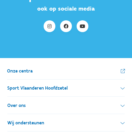
ook op sociale media
Onze centra
Sport Vlaanderen Hoofdzetel
Simon Bolivarlaan 17
Over ons
1000 Brussel
Wie zijn we, wat doen we
Wij ondersteunen
Ondernemingsnummer: BE 0248.142.826