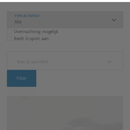
TYPE ACTIVITEIT
Overnachting mogelijk
Biedt G-sport aan
Kies je sport(en)
Filter