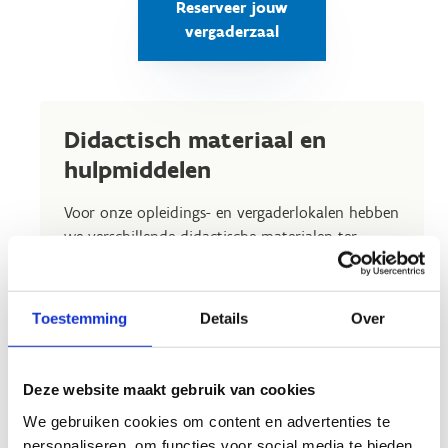
Reserveer jouw
vergaderzaal
Didactisch materiaal en
hulpmiddelen
Voor onze opleidings- en vergaderlokalen hebben
we verschillende didactische materialen ter
beschikking: beamers, whiteboards, flipover, ...
Iets nodig tijdens je bijeenkomst? Laat het weten
bij je reservatie en wij zorgen dat het klaar staat.
Toestemming
Details
Over
Deze website maakt gebruik van cookies
We gebruiken cookies om content en advertenties te
personaliseren, om functies voor social media te bieden