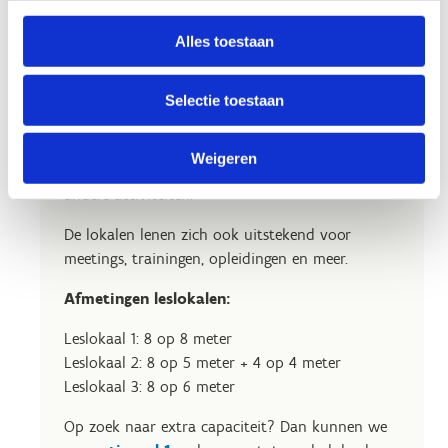
Alles toestaan
Liever een leslokaal?
Ons sportverblijf beschikt over 3 ruime
Selectie toestaan
leslokalen, elk met plaats voor ongeveer 30
personen. Perfect inzetbaar tijdens een springuur
Weigeren
in de lessen LO, een sportdag, sportklassen of
andere activiteiten.
De lokalen lenen zich ook uitstekend voor
meetings, trainingen, opleidingen en meer.
Afmetingen leslokalen:
Leslokaal 1: 8 op 8 meter
Leslokaal 2: 8 op 5 meter + 4 op 4 meter
Leslokaal 3: 8 op 6 meter
Op zoek naar extra capaciteit? Dan kunnen we