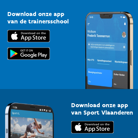
Sportclubs
Kennisplatform
Download onze app
Bedrijven
van de trainersschool
Downloads
Trainers en begeleiders
Voor de pers
Scholen
Topsporters
Organisatoren van sportevenementen
Download onze app
van Sport Vlaanderen