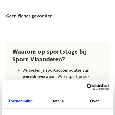
Geen fiches gevonden.
Waarom op sportstage bij
Sport Vlaanderen?
We bieden je
sportaccomodatie van
wereldniveau
aan. Welke sport je ook
uitoefent, we hebben er ongetwijfeld het
ideale centrum voor.
Je hoeft je de hele sportstage lang alleen
maar bezig te houden met je sport.
Eat,
Toestemming
Details
Over
sleep, train, repeat
. Makkelijk toch?
De boog hoeft niet altijd gespannen te staan.