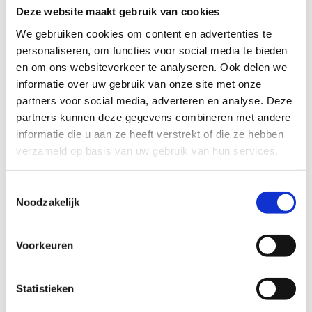
Deze website maakt gebruik van cookies
Maak van je sportstage een
onvergetelijke
meerdaagse door ook eens wat anders te
We gebruiken cookies om content en advertenties te
doen
. Wij staan je met plezier bij om de
personaliseren, om functies voor social media te bieden
ideale activiteit voor jouw groep te kiezen.
en om ons websiteverkeer te analyseren. Ook delen we
informatie over uw gebruik van onze site met onze
partners voor social media, adverteren en analyse. Deze
partners kunnen deze gegevens combineren met andere
informatie die u aan ze heeft verstrekt of die ze hebben
verzameld op basis van uw gebruik van hun services.
Toestemmingsselectie
Noodzakelijk
Voorkeuren
Statistieken